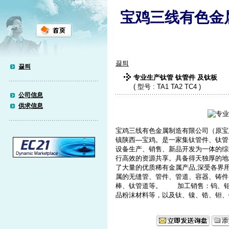
宝鸡三线有色金
끓틔
끓틔
专业生产钛管 钛管件 及钛板
( 型号 : TA1 TA2 TC4 )
公司信息
供求信息
宝鸡三线有色金属制造有限公司（原宝
镇陕西―宝鸡。是一家集钛管件、钛管
设备生产、销售、新品开发为一体的综
行高效的资源共享。具备得天独厚的地
了大量的优质稀有金属产品,深受各
属的无缝管、管件、管道、容器、铸件
棒、钛管道等。 加工销售：钨、钼
品粉沫材料等，以及钛、镍、锆、钽、铌等